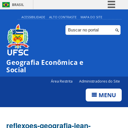
BRASIL
Simplifique!
ACESSIBILIDADE
ALTO CONTRASTE
MAPA DO SITE
Comunica BR
Participe
Acesso à informação
Legislação
Geografia Econômica e
Canais
Social
Área Restrita
Administradores do Site
MENU
reflexoes-geografia-jean-