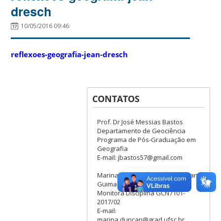
dresch
10/05/2016 09:46
reflexoes-geografia-jean-dresch
CONTATOS
Prof. Dr José Messias Bastos
Departamento de Geociência
Programa de Pós-Graduação em
Geografia
E-mail: jbastos57@gmail.com
Marina Medeiros Luciano Duncan
Guimarães
Monitora Disciplina GCN7101-
2017/02
E-mail:
marina.duncan@grad.ufsc.br