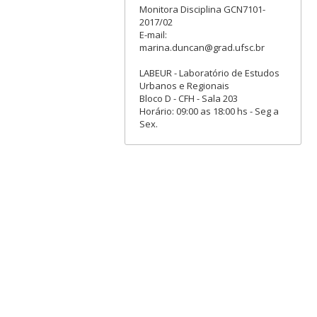
Monitora Disciplina GCN7101-
2017/02
E-mail:
marina.duncan@grad.ufsc.br
LABEUR - Laboratório de Estudos
Urbanos e Regionais
Bloco D - CFH - Sala 203
Horário: 09:00 as 18:00 hs - Seg a
Sex.