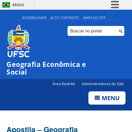
BRASIL
Simplifique!
ACESSIBILIDADE
ALTO CONTRASTE
MAPA DO SITE
Comunica BR
Participe
Acesso à informação
Legislação
Geografia Econômica e
Canais
Social
Área Restrita
Administradores do Site
MENU
Apostila – Geografia