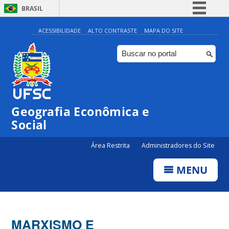
BRASIL
Simplifique!
ACESSIBILIDADE
ALTO CONTRASTE
MAPA DO SITE
Comunica BR
Participe
Acesso à informação
Legislação
Geografia Econômica e
Canais
Social
Área Restrita
Administradores do Site
MENU
MARXISMO E