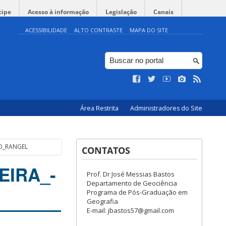
cipe
Acesso à informação
Legislação
Canais
ACESSIBILIDADE
ALTO CONTRASTE
MAPA DO SITE
Área Restrita
Administradores do Site
IO_RANGEL
CONTATOS
EIRA_-
Prof. Dr José Messias Bastos
Departamento de Geociência
Programa de Pós-Graduação em
Geografia
E-mail: jbastos57@gmail.com