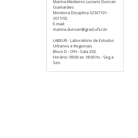
Marina Medeiros Luciano Duncan
Guimarães
Monitora Disciplina GCN7101-
2017/02
E-mail:
marina.duncan@grad.ufsc.br
LABEUR - Laboratório de Estudos
Urbanos e Regionais
Bloco D - CFH - Sala 203
Horário: 09:00 as 18:00 hs - Seg a
Sex.