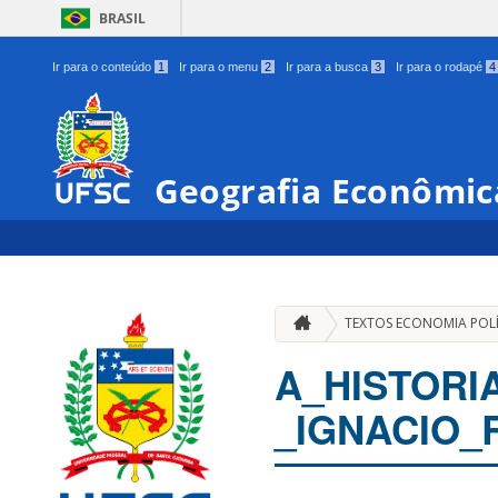
BRASIL
Ir para o conteúdo
1
Ir para o menu
2
Ir para a busca
3
Ir para o rodapé
4
Geografia Econômica
TEXTOS ECONOMIA POLÍ
A_HISTORI
_IGNACIO_